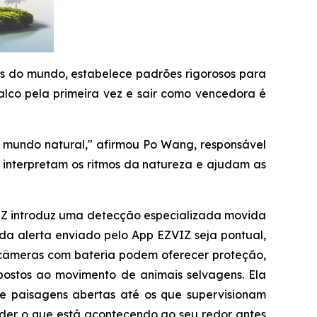
as do mundo, estabelece padrões rigorosos para
palco pela primeira vez e sair como vencedora é
 o mundo natural," afirmou Po Wang, responsável
 interpretam os ritmos da natureza e ajudam as
VIZ introduz uma detecção especializada movida
ada alerta enviado pelo App EZVIZ seja pontual,
as câmeras com bateria podem oferecer proteção,
postos ao movimento de animais selvagens. Ela
e paisagens abertas até os que supervisionam
nder o que está acontecendo ao seu redor antes