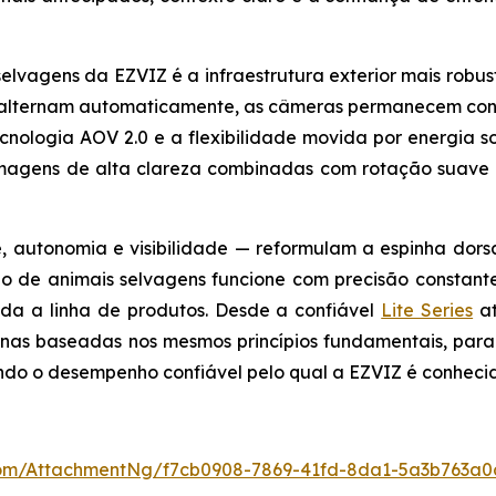
lvagens da EZVIZ é a infraestrutura exterior mais robust
se alternam automaticamente, as câmeras permanecem co
nologia AOV 2.0 e a flexibilidade movida por energia s
magens de alta clareza combinadas com rotação suave 
, autonomia e visibilidade — reformulam a espinha dors
 de animais selvagens funcione com precisão constant
da a linha de produtos. Desde a confiável
Lite Series
at
as baseadas nos mesmos princípios fundamentais, para
ndo o desempenho confiável pelo qual a EZVIZ é conheci
om/AttachmentNg/f7cb0908-7869-41fd-8da1-5a3b763a0