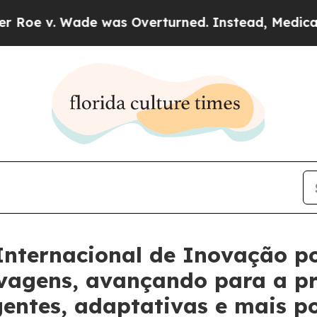
 Wade was Overturned. Instead, Medication Abo
nternacional de Inovação po
lvagens, avançando para a p
gentes, adaptativas e mais p