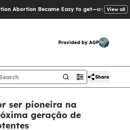
rtion Became Easy to get—and it Changed Every
View all
Provided by AGP
Share
r ser pioneira na
róxima geração de
otentes