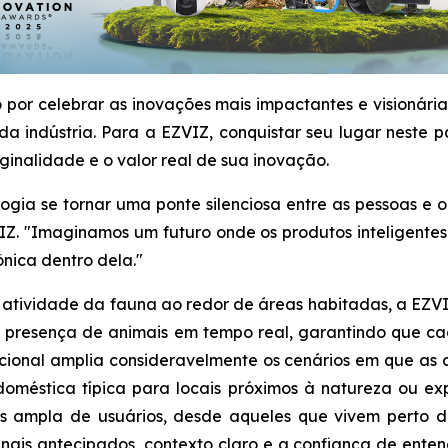
por celebrar as inovações mais impactantes e visionári
a indústria. Para a EZVIZ, conquistar seu lugar neste 
ginalidade e o valor real de sua inovação.
ologia se tornar uma ponte silenciosa entre as pessoas e
IZ. "Imaginamos um futuro onde os produtos inteligentes
nica dentro dela."
da atividade da fauna ao redor de áreas habitadas, a EZ
r a presença de animais em tempo real, garantindo que c
adicional amplia consideravelmente os cenários em que 
oméstica típica para locais próximos à natureza ou ex
 ampla de usuários, desde aqueles que vivem perto d
inais antecipados, contexto claro e a confiança de ente