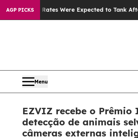
tion Rates Were Expected to Tank After Roe v.
AGP PICKS
Menu
EZVIZ recebe o Prêmio I
detecção de animais se
câmeras externas inteli