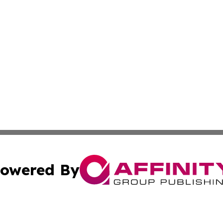
owered By
ubmit Press Release
Terms & Conditions
Copyright/DMCA